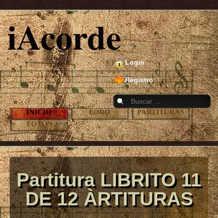
iAcorde
Login
Registro
INICIO
FORO
PARTITURAS
FOTOS
Partitura LIBRITO 11
DE 12 ÀRTITURAS