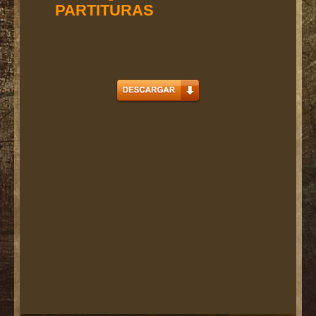
PARTITURAS