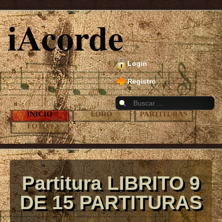
iAcorde
Login
Registro
INICIO
FORO
PARTITURAS
FOTOS
Partitura LIBRITO 9
DE 15 PARTITURAS