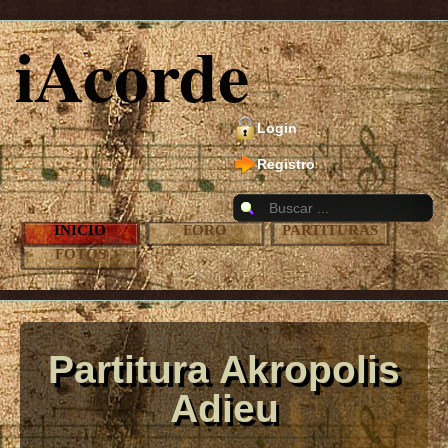
iAcorde
Login
Registro
INICIO
FORO
PARTITURAS
FOTOS
Partitura Akropolis
Adieu