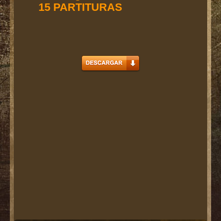
15 PARTITURAS