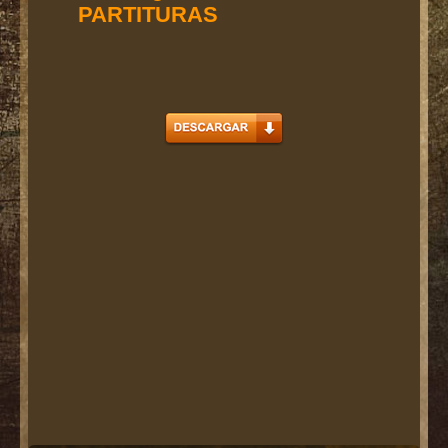
PARTITURAS