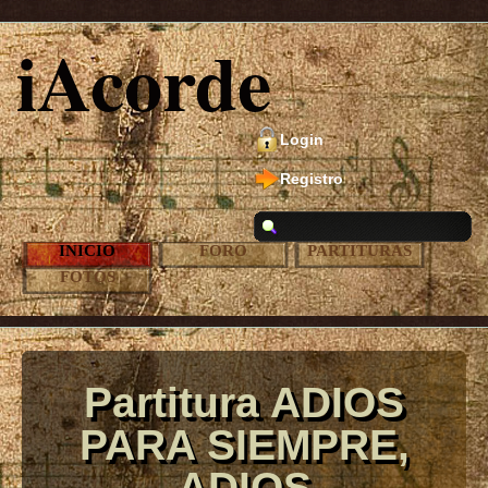
iAcorde
Login
Registro
INICIO
FORO
PARTITURAS
FOTOS
Partitura ADIOS
PARA SIEMPRE,
ADIOS