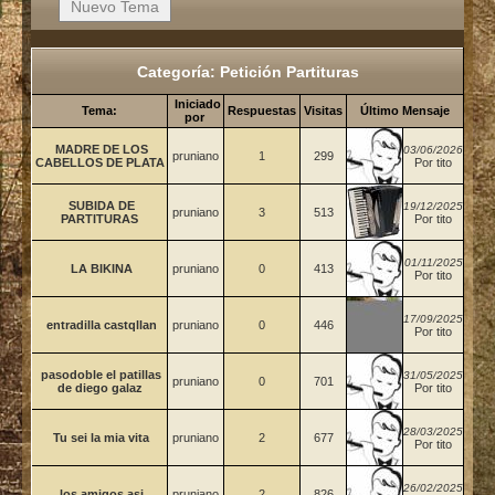
Categoría: Petición Partituras
Iniciado
Tema:
Respuestas
Visitas
Último Mensaje
por
MADRE DE LOS
03/06/2026
pruniano
1
299
CABELLOS DE PLATA
Por tito
SUBIDA DE
19/12/2025
pruniano
3
513
PARTITURAS
Por tito
01/11/2025
LA BIKINA
pruniano
0
413
Por tito
17/09/2025
entradilla castqllan
pruniano
0
446
Por tito
pasodoble el patillas
31/05/2025
pruniano
0
701
de diego galaz
Por tito
28/03/2025
Tu sei la mia vita
pruniano
2
677
Por tito
26/02/2025
los amigos asi
pruniano
2
826