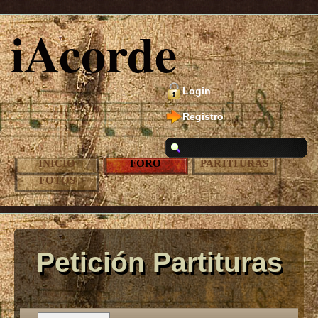
iAcorde
Login
Registro
INICIO
FORO
PARTITURAS
FOTOS
Petición Partituras