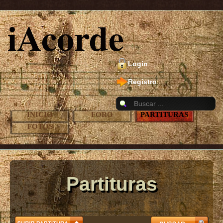
iAcorde
Login
Registro
INICIO
FORO
PARTITURAS
FOTOS
Partituras