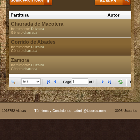
Partitura
Autor
P
Charrada de Macotera
Enc
Instrumento:
Dulzaina
Género:
charrada
Corrido de Abades
Enc
Instrumento:
Dulzaina
Género:
charrada
Zamora
En
Instrumento:
Dulzaina
Género:
charrada
Page
of
1
Display
1015752 Visitas
Términos y Condiciones
-
admin@iacorde.com
3095 Usuarios