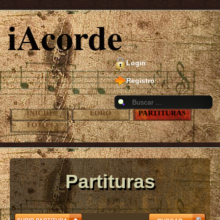
iAcorde
Login
Registro
INICIO
FORO
PARTITURAS
FOTOS
Partituras