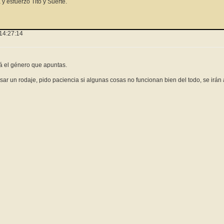
a y esfuerzo Tito y Suerte.
14:27:14
á el género que apuntas.
ar un rodaje, pido paciencia si algunas cosas no funcionan bien del todo, se irán