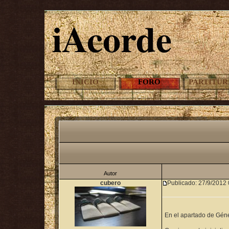
iAcorde
INICIO
FORO
PARTITUR
Autor
cubero
Publicado:
27/9/2012 
En el apartado de Géner