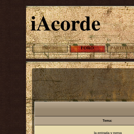
iAcorde
INICIO
FORO
PARTITUR
Tema:
la entrada y nerva