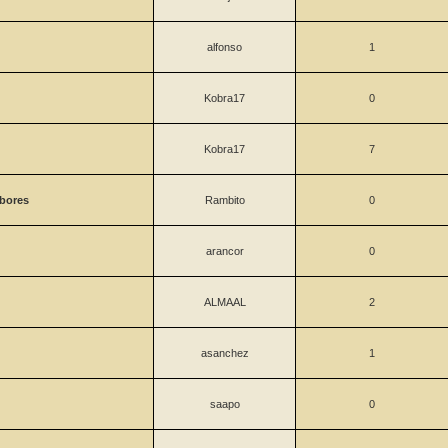
alfonso
1
Kobra17
0
Kobra17
7
mbores
Rambito
0
arancor
0
ALMAAL
2
asanchez
1
saapo
0