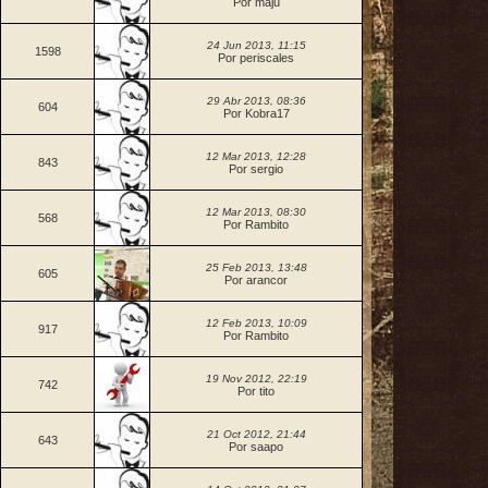
Por maju
24 Jun 2013, 11:15
1598
Por periscales
29 Abr 2013, 08:36
604
Por Kobra17
12 Mar 2013, 12:28
843
Por sergio
12 Mar 2013, 08:30
568
Por Rambito
25 Feb 2013, 13:48
605
Por arancor
12 Feb 2013, 10:09
917
Por Rambito
19 Nov 2012, 22:19
742
Por tito
21 Oct 2012, 21:44
643
Por saapo