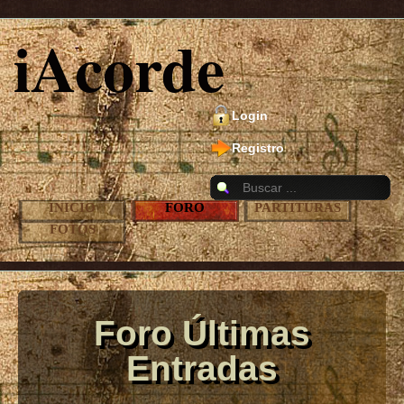
iAcorde
Login
Registro
INICIO
FORO
PARTITURAS
FOTOS
Foro Últimas
Entradas