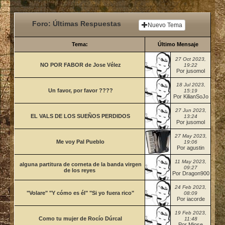
Foro: Últimas Respuestas
Nuevo Tema
Tema:
Último Mensaje
27 Oct 2023,
NO POR FABOR de Jose Vélez
19:22
Por jusomol
18 Jul 2023,
Un favor, por favor ????
15:19
Por KilianSoJo
27 Jun 2023,
EL VALS DE LOS SUEÑOS PERDIDOS
13:24
Por jusomol
27 May 2023,
Me voy Pal Pueblo
19:06
Por agustin
11 May 2023,
alguna partitura de corneta de la banda virgen
09:27
de los reyes
Por Dragon900
24 Feb 2023,
"Volare" "Y cómo es él" "Si yo fuera rico"
08:09
Por iacorde
19 Feb 2023,
Como tu mujer de Rocío Dúrcal
11:48
Por Mjose