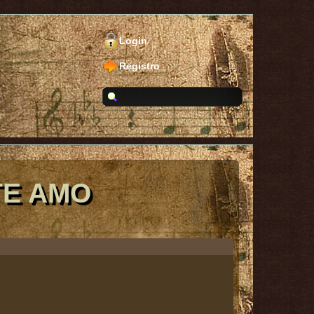
Login
Registro
TE AMO