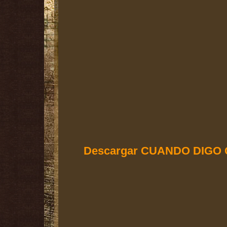
Descargar CUANDO DIGO