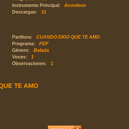
Instrumento Principal:
Acordeon
Descargas:
31
Partitura:
CUANDO DIGO QUE TE AMO
Programa:
PDF
Género:
Balada
Voces:
1
Observaciones:
1
 QUE TE AMO